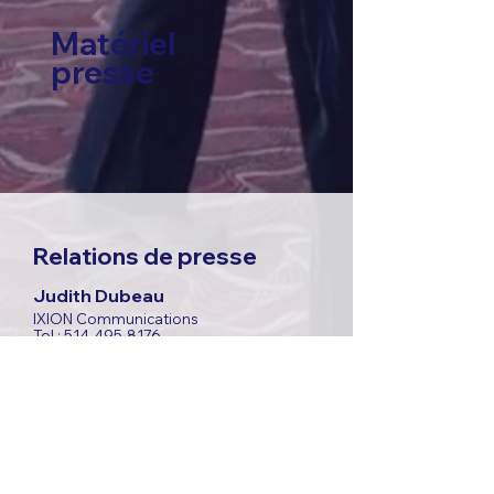
Matériel
presse
Relations de presse
Judith Dubeau
IXION Communications
Tel : 514-495-8176
Courriel :
judith.dubeau@ixioncommunications.c
om