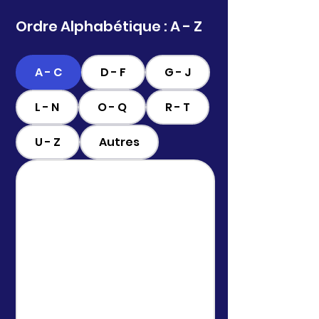
Ordre Alphabétique : A - Z
A - C
D - F
G - J
L - N
O - Q
R - T
U - Z
Autres