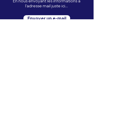
En nous envoyant les informations à
l’adresse mail juste ici...
Envoyer un e-mail
Présentateur officiel