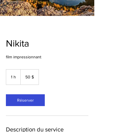
Nikita
film impressionnant
50 dollars
canadiens
1 h
1
50 $
Réserver
Description du service