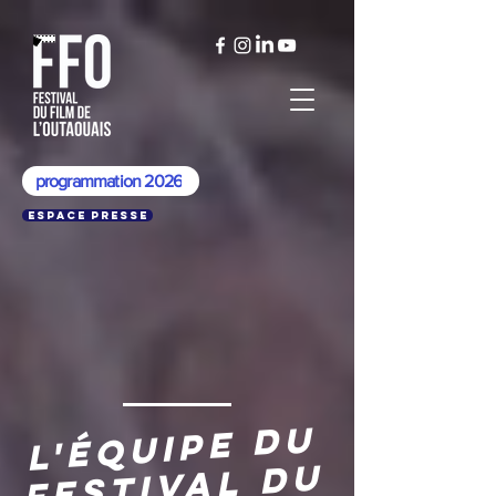
programmation 2026
Espace presse
l'équipe du
fil
festival du