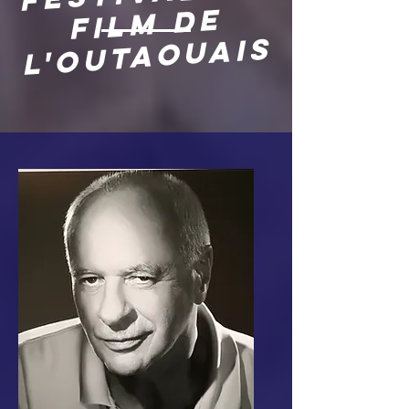
m de
l'Outaouais